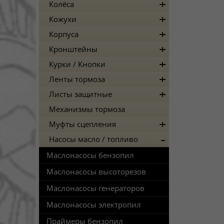
Колёса
Кожухи
Корпуса
Кронштейны
Курки / Кнопки
Ленты тормоза
Листы защитные
Механизмы тормоза
Муфты сцепления
Насосы масло / топливо
Маслонасосы бензопил
Маслонасосы высоторезов
Маслонасосы генераторов
Маслонасосы электропил
Праймеры бензопил