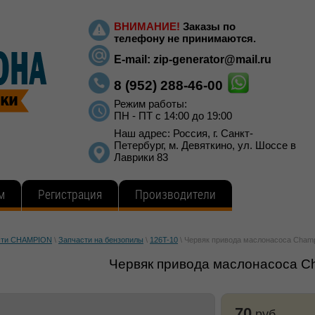
ВНИМАНИЕ!
Заказы по
телефону не принимаются.
E-mail:
zip-generator@mail.ru
8 (952) 288-46-00
Режим работы:
ПН - ПТ с 14:00 до 19:00
Наш адрес: Россия, г. Санкт-
Петербург, м. Девяткино, ул. Шоссе в
Лаврики 83
м
Регистрация
Производители
сти CHAMPION
\
Запчасти на бензопилы
\
126T-10
\
Червяк привода маслонасоса Champ
Червяк привода маслонасоса C
70
руб.