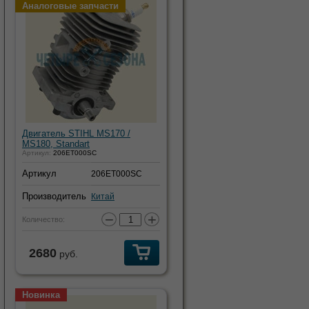
Аналоговые запчасти
Двигатель STIHL MS170 /
MS180, Standart
Артикул:
206ET000SC
Артикул
206ET000SC
Производитель
Китай
−
+
Количество:
2680
руб.
Новинка