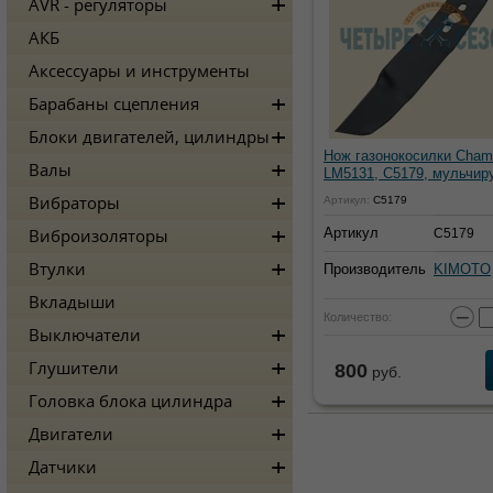
AVR - регуляторы
АКБ
Аксессуары и инструменты
Барабаны сцепления
Блоки двигателей, цилиндры
Нож газонокосилки Cham
Валы
LM5131, C5179, мульчи
Вибраторы
Артикул:
C5179
Артикул
C5179
Виброизоляторы
Втулки
Производитель
KIMOTO
Вкладыши
−
Количество:
Выключатели
Глушители
800
руб.
Головка блока цилиндра
Двигатели
Датчики