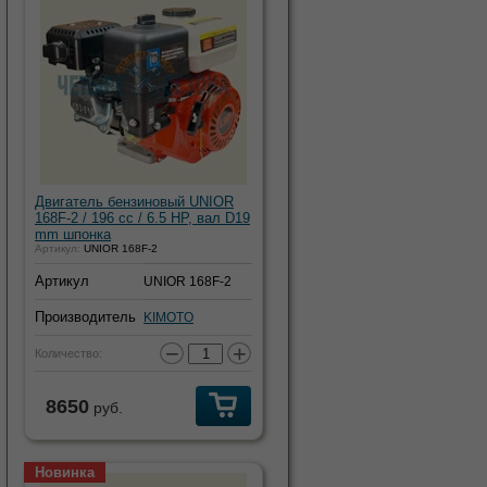
Двигатель бензиновый UNIOR
168F-2 / 196 cc / 6.5 HP, вал D19
mm шпонка
Артикул:
UNIOR 168F-2
Артикул
UNIOR 168F-2
Производитель
KIMOTO
−
+
Количество:
8650
руб.
Новинка