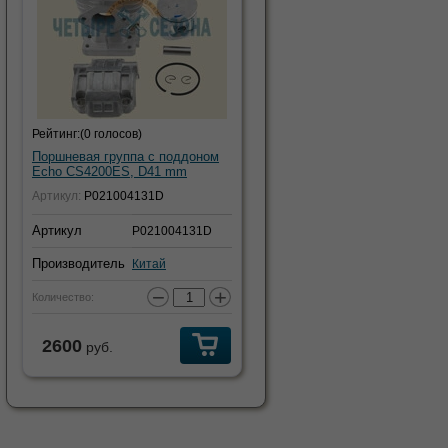
Рейтинг:
(0 голосов)
Поршневая группа с поддоном
Echo CS4200ES, D41 mm
Артикул:
P021004131D
Артикул
P021004131D
Производитель
Китай
−
+
Количество:
2600
руб.