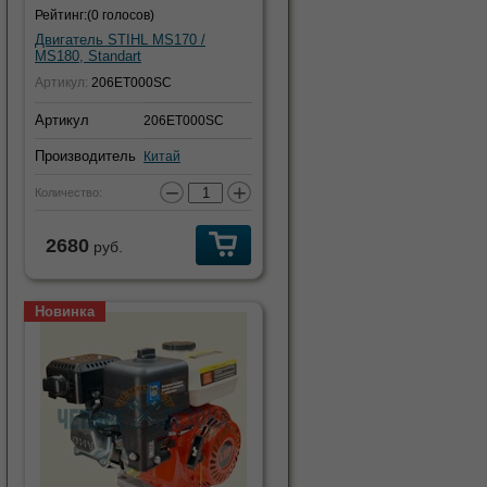
Рейтинг:
(0 голосов)
Двигатель STIHL MS170 /
MS180, Standart
Артикул:
206ET000SC
Артикул
206ET000SC
Производитель
Китай
−
+
Количество:
2680
руб.
Новинка