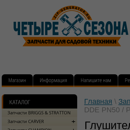
Магазин
Информация
Напишите нам
Ре
Главная
\
За
DDE PN50 / P
Запчасти BRIGGS & STRATTON
Запчасти CARVER
Глушител