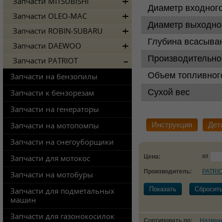
Запчасти MITSUBISHI
Диаметр входног
Запчасти OLEO-MAC
Диаметр выходно
Запчасти ROBIN-SUBARU
Глубина всасыва
Запчасти DAEWOO
Производительно
Запчасти PATRIOT
Объем топливног
Запчасти на бензопилы
Сухой вес
Запчасти к бензорезам
Запчасти на генераторы
Инструкция
Дет
Запчасти на мотопомпы
Запчасти на снегоуборщики
от
Цена:
Запчасти для мотокос
Производитель:
PATRI
Запчасти на мотобуры
Показать
Сбросит
Запчасти для подметальных
машин
Запчасти для газонокосилок
Сортировать по:
Назван