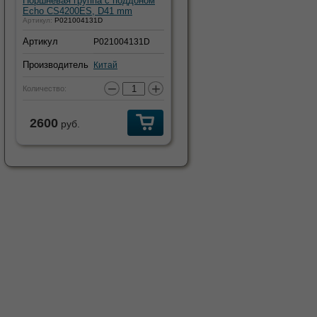
Поршневая группа с поддоном
Echo CS4200ES, D41 mm
Артикул:
P021004131D
Артикул
P021004131D
Производитель
Китай
−
+
Количество:
2600
руб.