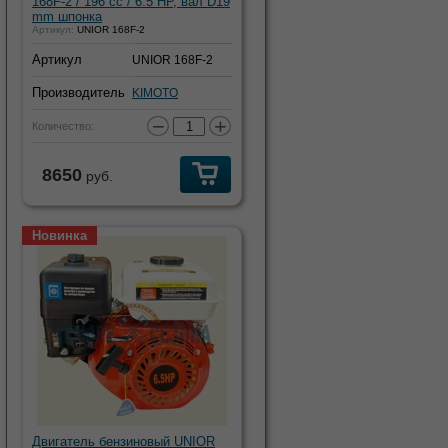
168F-2 / 196 cc / 6.5 HP, вал D19
mm шпонка
Артикул:
UNIOR 168F-2
Артикул
UNIOR 168F-2
Производитель
KIMOTO
−
+
Количество:
8650
руб.
Новинка
Двигатель бензиновый UNIOR