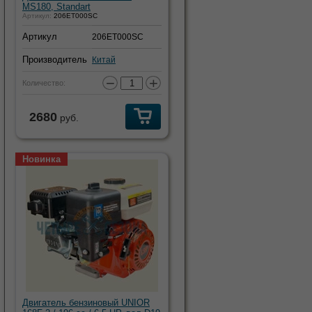
MS180, Standart
Артикул:
206ET000SC
Артикул
206ET000SC
Производитель
Китай
−
+
Количество:
2680
руб.
Новинка
Двигатель бензиновый UNIOR