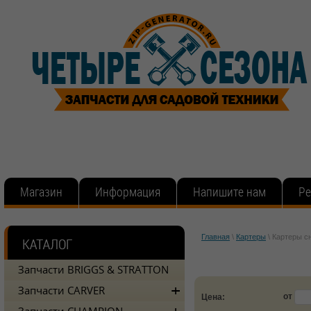
Магазин
Информация
Напишите нам
Ре
Главная
\
Картеры
\
Картеры с
Запчасти BRIGGS & STRATTON
Запчасти CARVER
от
Цена: