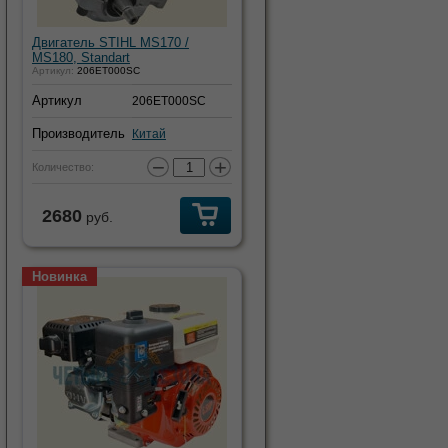
Двигатель STIHL MS170 /
MS180, Standart
Артикул:
206ET000SC
Артикул
206ET000SC
Производитель
Китай
−
+
Количество:
2680
руб.
Новинка