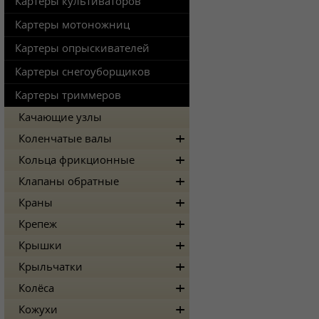
Картеры культиваторов
Картеры мотоножниц
Картеры опрыскивателей
Картеры снегоуборщиков
Картеры триммеров
Качающие узлы
Коленчатые валы
Кольца фрикционные
Клапаны обратные
Краны
Крепеж
Крышки
Крыльчатки
Колёса
Кожухи