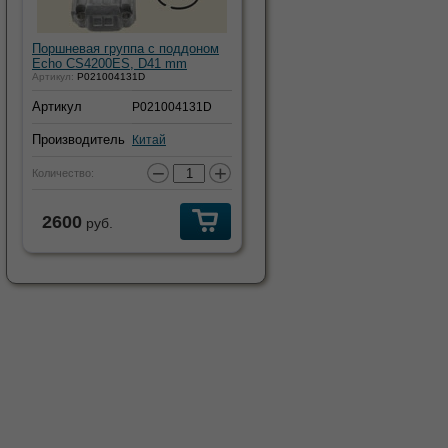
Поршневая группа с поддоном
Echo CS4200ES, D41 mm
Артикул:
P021004131D
Артикул
P021004131D
Производитель
Китай
−
+
Количество:
2600
руб.