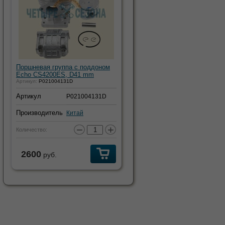
Поршневая группа с поддоном
Echo CS4200ES, D41 mm
Артикул:
P021004131D
Артикул
P021004131D
Производитель
Китай
−
+
Количество:
2600
руб.