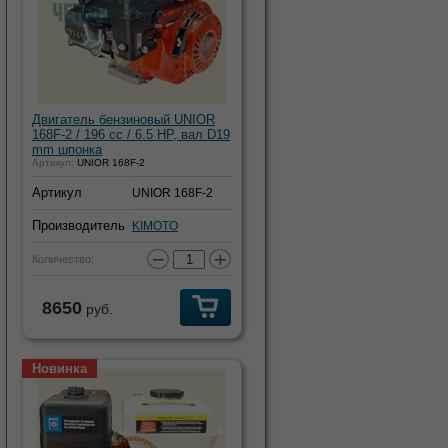
Двигатель бензиновый UNIOR
168F-2 / 196 cc / 6.5 HP, вал D19
mm шпонка
Артикул:
UNIOR 168F-2
Артикул
UNIOR 168F-2
Производитель
KIMOTO
−
+
Количество:
8650
руб.
Новинка