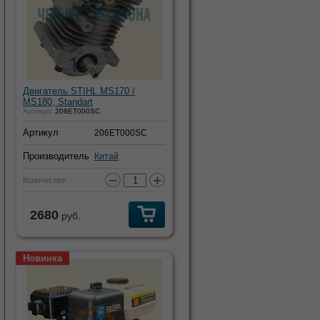
Двигатель STIHL MS170 /
MS180, Standart
Артикул:
206ET000SC
Артикул
206ET000SC
Производитель
Китай
−
+
Количество:
2680
руб.
Новинка