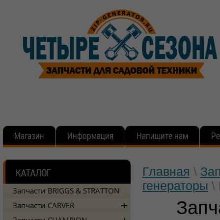
Магазин
Информация
Напишите нам
Ре
Главная
\
За
генераторы
\
Запчасти BRIGGS & STRATTON
Запч
Запчасти CARVER