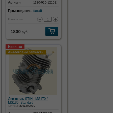
Артикул
1130-020-1210E
Производитель
Китай
−
+
Количество:
1800
руб.
Новинка
Аналоговые запчасти
Двигатель STIHL MS170 /
MS180, Standart
Артикул:
206ET000SC