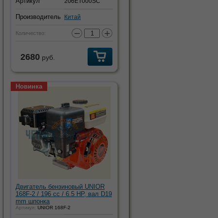
Артикул
206ET000SC
Производитель
Китай
−
+
Количество:
2680
руб.
Новинка
Двигатель бензиновый UNIOR
168F-2 / 196 cc / 6.5 HP, вал D19
mm шпонка
Артикул:
UNIOR 168F-2