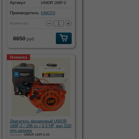
Артикул
UNIOR 168F-2
Производитель
KIMOTO
−
+
Количество:
8650
руб.
Новинка
Двигатель бензиновый UNIOR
168F-2 / 196 cc / 6.5 HP, вал D20
mm шпонка
Артикул:
UNIOR 168F-2-20