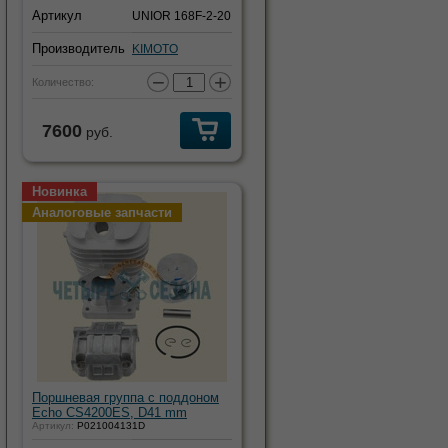
Артикул
UNIOR 168F-2-20
Производитель
KIMOTO
−
+
Количество:
7600
руб.
Новинка
Аналоговые запчасти
Поршневая группа с поддоном
Echo CS4200ES, D41 mm
Артикул:
P021004131D