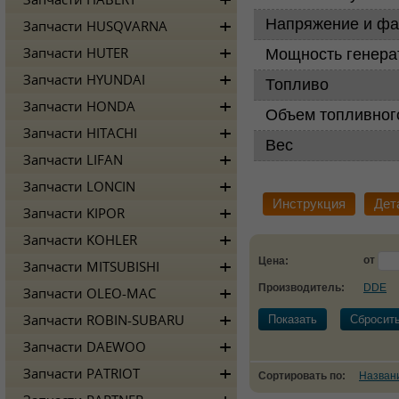
Запчасти HABERT
Напряжение и ф
Запчасти HUSQVARNA
Мощность генер
Запчасти HUTER
Запчасти HYUNDAI
Топливо
Запчасти HONDA
Объем топливног
Запчасти HITACHI
Вес
Запчасти LIFAN
Запчасти LONCIN
Инструкция
Дет
Запчасти KIPOR
Запчасти KOHLER
от
Цена:
Запчасти MITSUBISHI
Производитель:
DDE
Запчасти OLEO-MAC
Запчасти ROBIN-SUBARU
Показать
Сбросит
Запчасти DAEWOO
Запчасти PATRIOT
Сортировать по:
Назван