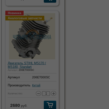
Новинка
Аналоговые запчасти
Двигатель STIHL MS170 /
MS180, Standart
Артикул:
206ET000SC
Артикул
206ET000SC
Производитель
Китай
−
+
Количество:
2680
руб.