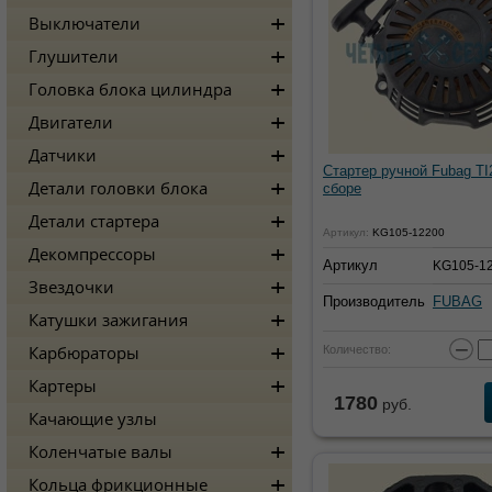
Выключатели
Глушители
Головка блока цилиндра
Двигатели
Датчики
Стартер ручной Fubag TI
Детали головки блока
сборе
Детали стартера
Артикул:
KG105-12200
Декомпрессоры
Артикул
KG105-1
Звездочки
Производитель
FUBAG
Катушки зажигания
−
Количество:
Карбюраторы
Картеры
1780
руб.
Качающие узлы
Коленчатые валы
Кольца фрикционные