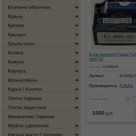
Клапаны обратные
Краны
Крепеж
Крышки
Крыльчатки
Колёса
Блок контроля Fubag TI20
DHQ-20
Кожухи
Артикул:
KI-DHQ-20
Корпуса
Артикул
KI-DHQ-2
Кронштейны
Производитель
FUBAG
Курки / Кнопки
−
Ленты тормоза
Количество:
Листы защитные
2300
руб.
Нет в наличии
Механизмы тормоза
Муфты сцепления
Насосы масло / топливо