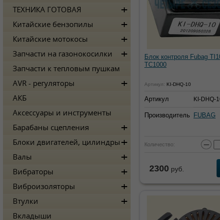
ТЕХНИКА ГОТОВАЯ
Китайские бензопилы
Китайские мотокосы
Запчасти на газонокосилки
Блок контроля Fubag TI1
TC1000
Запчасти к тепловым пушкам
AVR - регуляторы
Артикул:
KI-DHQ-10
АКБ
Артикул
KI-DHQ-1
Аксессуары и инструменты
Производитель
FUBAG
Барабаны сцепления
Блоки двигателей, цилиндры
−
Количество:
Валы
2300
руб.
Вибраторы
Виброизоляторы
Втулки
Вкладыши